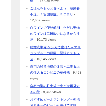
倍。
- 16,035 views
ごはんをもっと食べよう！脱栄養
不足。耳管開放症。耳つまり
-
12,667 views
白ワインで便秘解消～ただし安物
のワインは二日酔いになるから注
意
- 10,173 views
結婚式準備 ケンカで疲れた～マリ
ッジブルーの原因。緊張とストレ
ス
- 10,145 views
自宅の騒音地獄の３悪～工事＆上
の住人＆コンビニの室外機
- 9,469
views
自宅の隣の駐車場で車が大爆発す
るの巻
- 9,368 views
おすすめビールランキング～発泡
酒＆第三のビールも併せて比較。