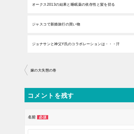
オークス2013の結果と睡眠薬の依存性と髪を切る
ジャスコで新婚旅行の買い物
ジョナサンと神父Y氏のコラボレーションは・・・汗
投
嫁の大失態の巻
稿
ナ
コメントを残す
ビ
ゲ
ー
名前
必須
シ