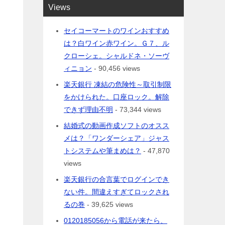
Views
セイコーマートのワインおすすめ
は？白ワイン赤ワイン。Ｇ７、ル
クローシェ。シャルドネ・ソーヴ
ィニョン
- 90,456 views
楽天銀行 凍結の危険性～取引制限
をかけられた。口座ロック。解除
できず理由不明
- 73,344 views
結婚式の動画作成ソフトのオスス
メは？「ワンダーシェア」ジャス
トシステムや筆まめは？
- 47,870
views
楽天銀行の合言葉でログインでき
ない件。間違えすぎてロックされ
るの巻
- 39,625 views
0120185056から電話が来たら、