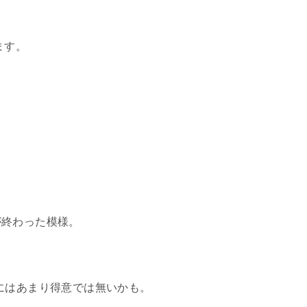
。
ます。
が終わった模様。
にはあまり得意では無いかも。