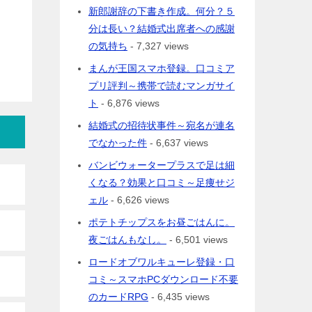
新郎謝辞の下書き作成。何分？５
分は長い？結婚式出席者への感謝
の気持ち
- 7,327 views
まんが王国スマホ登録。口コミア
プリ評判～携帯で読むマンガサイ
ト
- 6,876 views
結婚式の招待状事件～宛名が連名
でなかった件
- 6,637 views
バンビウォータープラスで足は細
くなる？効果と口コミ～足痩せジ
ェル
- 6,626 views
ポテトチップスをお昼ごはんに。
夜ごはんもなし。
- 6,501 views
ロードオブワルキューレ登録・口
コミ～スマホPCダウンロード不要
のカードRPG
- 6,435 views