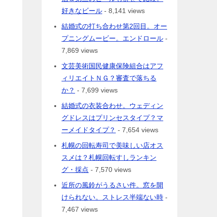
好きなビール
- 8,141 views
結婚式の打ち合わせ第2回目。オー
プニングムービー。エンドロール
-
7,869 views
文芸美術国民健康保険組合はアフ
ィリエイトＮＧ？審査で落ちる
か？
- 7,699 views
結婚式の衣装合わせ。ウェディン
グドレスはプリンセスタイプ？マ
ーメイドタイプ？
- 7,654 views
札幌の回転寿司で美味しい店オス
スメは？札幌回転すしランキン
グ・採点
- 7,570 views
近所の風鈴がうるさい件。窓を開
けられない。ストレス半端ない時
-
7,467 views