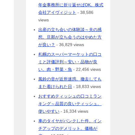
年金事務所に折り返せばOK。株式
会社アイヴィジット
- 38,586
views
出産の立ち会いの体験談～夫の感
想。旦那が立ち会うのはやめた方
が良い？
- 36,829 views
札幌のスーパーマーケットの口コ
ミと評価評判～安い・品物が良
い。肉・野菜・魚
- 22,456 views
風鈴の音が近所迷惑。撤去しても
また着けられた日
- 18,833 views
おすすめティッシュの口コミラン
キング～品質の良いティッシュ。
使いやすい
- 16,334 views
車のタイヤがパンクした件。イン
チアップのデメリット。価格が